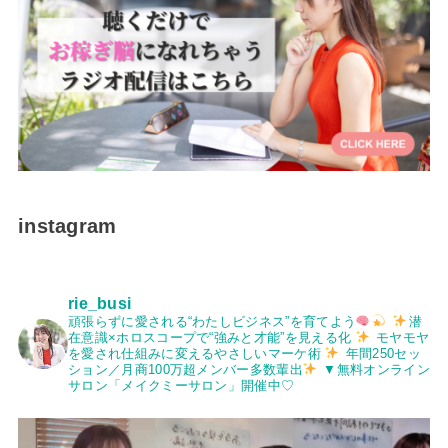
instagram
rie_busi
頑張らずに愛される“わたしビジネス”を育てよう
潜
在意識×ホロスコープで“強みと才能”を見える化
モヤモヤ
を愛され仕組みに変えるやさしいマーケ術
年間250セッ
ション／月商100万超メンバー多数輩出
▼無料オンライン
サロン「メイクミーサロン」開催中♡