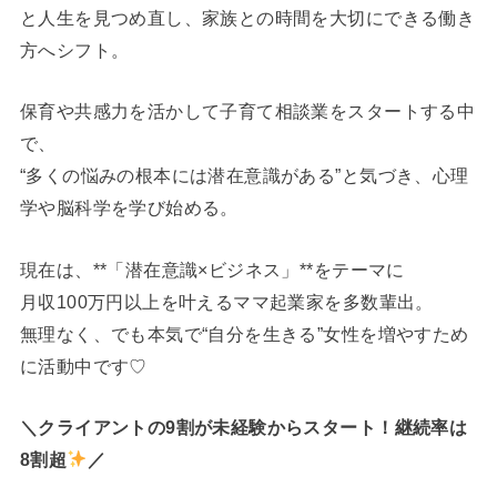
と人生を見つめ直し、家族との時間を大切にできる働き
方へシフト。
保育や共感力を活かして子育て相談業をスタートする中
で、
“多くの悩みの根本には潜在意識がある”と気づき、心理
学や脳科学を学び始める。
現在は、**「潜在意識×ビジネス」**をテーマに
月収100万円以上を叶えるママ起業家を多数輩出。
無理なく、でも本気で“自分を生きる”女性を増やすため
に活動中です♡
＼クライアントの9割が未経験からスタート！継続率は
8割超
／