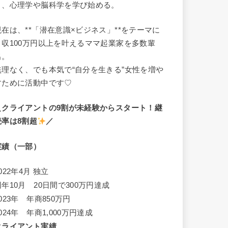
き、心理学や脳科学を学び始める。
現在は、**「潜在意識×ビジネス」**をテーマに
月収100万円以上を叶えるママ起業家を多数輩
出。
無理なく、でも本気で“自分を生きる”女性を増や
すために活動中です♡
＼クライアントの9割が未経験からスタート！継
続率は8割超
／
実績（一部）
022年4月 独立
同年10月 20日間で300万円達成
023年 年商850万円
024年 年商1,000万円達成
クライアント実績