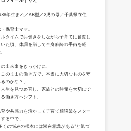
プロフィール｜りえ
1988年生まれ／AB型／2児の母／千葉県在住
元・保育士ママ。
フルタイムで共働きをしながら子育てに奮闘し
ていた頃、体調を崩して全身麻酔の手術を経
験。
その出来事をきっかけに、
「このままの働き方で、本当に大切なものを守
れるのかな？」
と人生を見つめ直し、家族との時間を大切にで
きる働き方へシフト。
保育や共感力を活かして子育て相談業をスター
トする中で、
“多くの悩みの根本には潜在意識がある”と気づ