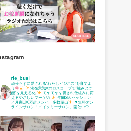
nstagram
rie_busi
頑張らずに愛される“わたしビジネス”を育てよ
う
潜在意識×ホロスコープで“強みと才
能”を見える化
モヤモヤを愛され仕組みに変
えるやさしいマーケ術
年間250セッション
／月商100万超メンバー多数輩出
▼無料オン
ラインサロン「メイクミーサロン」開催中♡