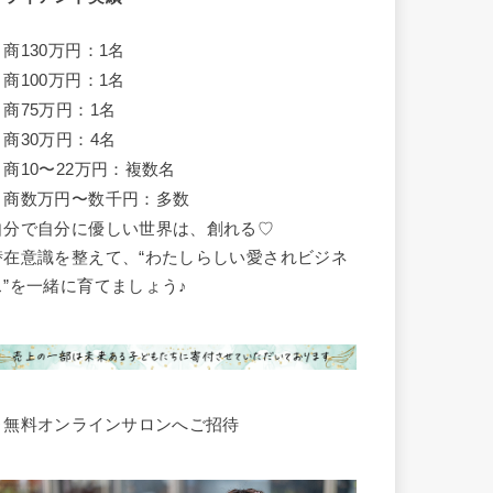
月商130万円：1名
月商100万円：1名
月商75万円：1名
月商30万円：4名
月商10〜22万円：複数名
月商数万円〜数千円：多数
自分で自分に優しい世界は、創れる♡
潜在意識を整えて、“わたしらしい愛されビジネ
ス”を一緒に育てましょう♪
▶︎無料オンラインサロンへご招待