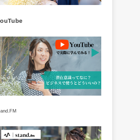
YouTube
tand.FM