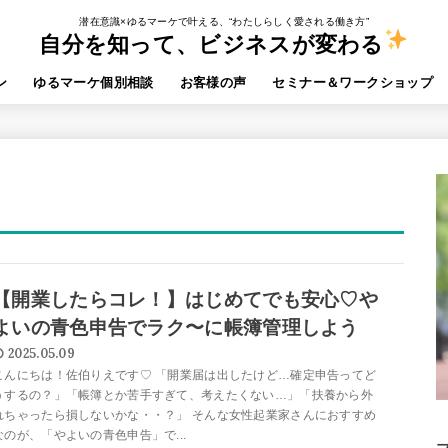
潜在意識×ゆるマーケで叶える、“わたしらしく愛される働き方”
自分を知って、ビジネスが変わる
ン
ゆるマーケ個別相談
お客様の声
セミナー＆ワークショップ
【開業したらコレ！】はじめてでも安心♡や
よいの青色申告でラク〜に帳簿管理しよう
2025.05.09
こんにちは！佐伯りえです♡ 「開業届は出したけど…確定申告ってど
うするの？」「帳簿とか苦手すぎて、考えたくない…」「扶養から外
れちゃったら損しないかな・・？」 そんな女性起業家さんにおすすめ
なのが、「やよいの青色申告」で...