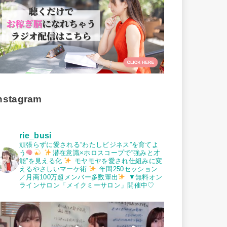
nstagram
rie_busi
頑張らずに愛される“わたしビジネス”を育てよ
う
潜在意識×ホロスコープで“強みと才
能”を見える化
モヤモヤを愛され仕組みに変
えるやさしいマーケ術
年間250セッション
／月商100万超メンバー多数輩出
▼無料オン
ラインサロン「メイクミーサロン」開催中♡