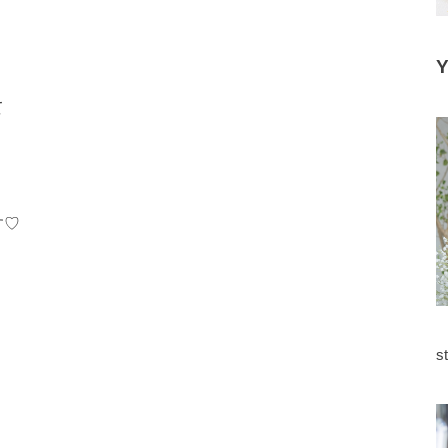
て
す♡
s