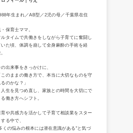
プロフィール｜りえ
1988年生まれ／AB型／2児の母／千葉県在住
元・保育士ママ。
フルタイムで共働きをしながら子育てに奮闘し
ていた頃、体調を崩して全身麻酔の手術を経
験。
その出来事をきっかけに、
「このままの働き方で、本当に大切なものを守
れるのかな？」
と人生を見つめ直し、家族との時間を大切にで
きる働き方へシフト。
保育や共感力を活かして子育て相談業をスター
トする中で、
“多くの悩みの根本には潜在意識がある”と気づ