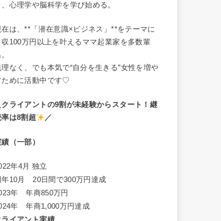
き、心理学や脳科学を学び始める。
現在は、**「潜在意識×ビジネス」**をテーマに
月収100万円以上を叶えるママ起業家を多数輩
出。
無理なく、でも本気で“自分を生きる”女性を増や
すために活動中です♡
＼クライアントの9割が未経験からスタート！継
続率は8割超
／
実績（一部）
022年4月 独立
同年10月 20日間で300万円達成
023年 年商850万円
024年 年商1,000万円達成
クライアント実績