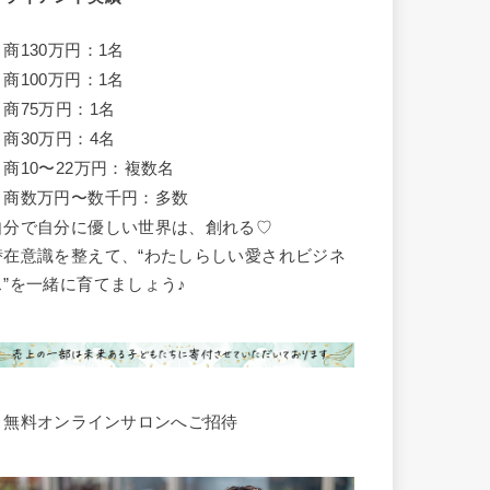
月商130万円：1名
月商100万円：1名
月商75万円：1名
月商30万円：4名
月商10〜22万円：複数名
月商数万円〜数千円：多数
自分で自分に優しい世界は、創れる♡
潜在意識を整えて、“わたしらしい愛されビジネ
ス”を一緒に育てましょう♪
▶︎無料オンラインサロンへご招待