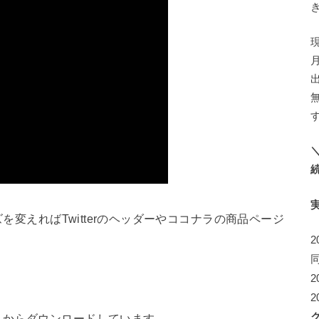
ズを変えればTwitterのヘッダーやココナラの商品ページ
2
2
2
トからダウンロードしています