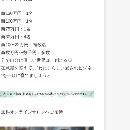
月商130万円：1名
月商100万円：1名
月商75万円：1名
月商30万円：4名
月商10〜22万円：複数名
月商数万円〜数千円：多数
自分で自分に優しい世界は、創れる♡
潜在意識を整えて、“わたしらしい愛されビジネ
ス”を一緒に育てましょう♪
▶︎無料オンラインサロンへご招待