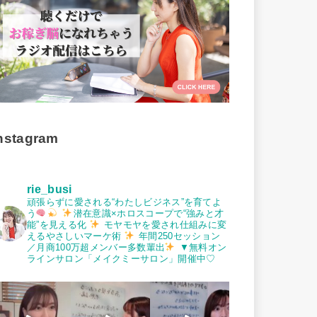
nstagram
rie_busi
頑張らずに愛される“わたしビジネス”を育てよ
う
潜在意識×ホロスコープで“強みと才
能”を見える化
モヤモヤを愛され仕組みに変
えるやさしいマーケ術
年間250セッション
／月商100万超メンバー多数輩出
▼無料オン
ラインサロン「メイクミーサロン」開催中♡