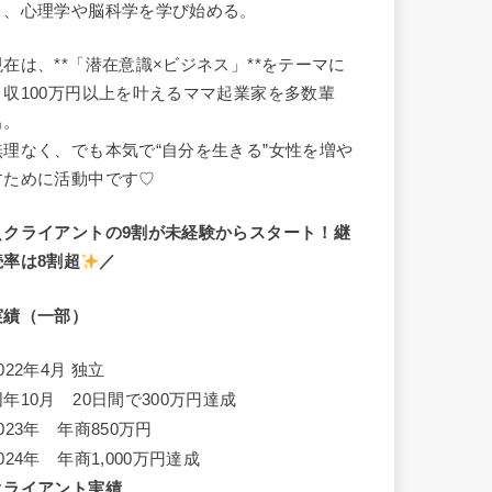
き、心理学や脳科学を学び始める。
現在は、**「潜在意識×ビジネス」**をテーマに
月収100万円以上を叶えるママ起業家を多数輩
出。
無理なく、でも本気で“自分を生きる”女性を増や
すために活動中です♡
＼クライアントの9割が未経験からスタート！継
続率は8割超
／
実績（一部）
022年4月 独立
同年10月 20日間で300万円達成
023年 年商850万円
024年 年商1,000万円達成
クライアント実績