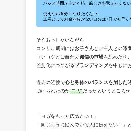
パッと時間が空いた時、寂しさを覚えたくない
使えない自分になりたくない、

主婦としてお金を稼がない自分は1日でも早く
そうおっしゃいながら
コンサル期間には
お子さん
とご主人との
時
コツコツとご自分の
発信の市場
を決めたり
差別化につながる
ブランディング
を中心に
過去の経験で
心と身体のバランスを崩した
助けられたのが
”ヨガ”
だったというところか
「ヨガをもっと広めたい！」
「同じように悩んでいる人に伝えたい！」