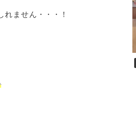
しれません・・・！
で