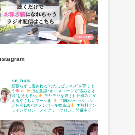
nstagram
rie_busi
頑張らずに愛される“わたしビジネス”を育てよ
う
潜在意識×ホロスコープで“強みと才
能”を見える化
モヤモヤを愛され仕組みに変
えるやさしいマーケ術
年間250セッション
／月商100万超メンバー多数輩出
▼無料オン
ラインサロン「メイクミーサロン」開催中♡