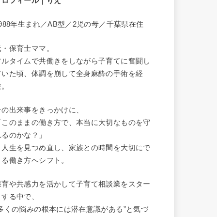
プロフィール｜りえ
1988年生まれ／AB型／2児の母／千葉県在住
元・保育士ママ。
フルタイムで共働きをしながら子育てに奮闘し
ていた頃、体調を崩して全身麻酔の手術を経
験。
その出来事をきっかけに、
「このままの働き方で、本当に大切なものを守
れるのかな？」
と人生を見つめ直し、家族との時間を大切にで
きる働き方へシフト。
保育や共感力を活かして子育て相談業をスター
トする中で、
“多くの悩みの根本には潜在意識がある”と気づ