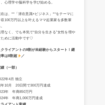
き、心理学や脳科学を学び始める。
現在は、**「潜在意識×ビジネス」**をテーマに
月収100万円以上を叶えるママ起業家を多数輩
出。
無理なく、でも本気で“自分を生きる”女性を増や
すために活動中です♡
＼クライアントの9割が未経験からスタート！継
続率は8割超
／
実績（一部）
022年4月 独立
同年10月 20日間で300万円達成
023年 年商850万円
024年 年商1,000万円達成
クライアント実績