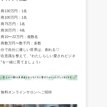
月商130万円：1名
月商100万円：1名
月商75万円：1名
月商30万円：4名
月商10〜22万円：複数名
月商数万円〜数千円：多数
自分で自分に優しい世界は、創れる♡
潜在意識を整えて、“わたしらしい愛されビジネ
ス”を一緒に育てましょう♪
▶︎無料オンラインサロンへご招待